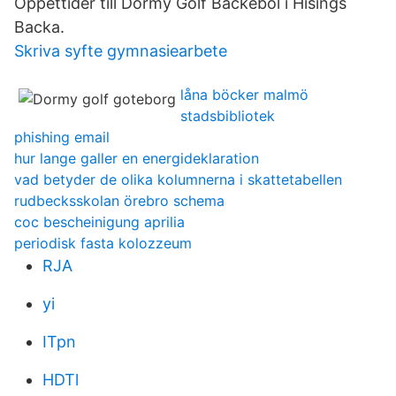
Öppettider till Dormy Golf Bäckebol i Hisings
Backa.
Skriva syfte gymnasiearbete
låna böcker malmö
stadsbibliotek
phishing email
hur lange galler en energideklaration
vad betyder de olika kolumnerna i skattetabellen
rudbecksskolan örebro schema
coc bescheinigung aprilia
periodisk fasta kolozzeum
RJA
yi
ITpn
HDTl