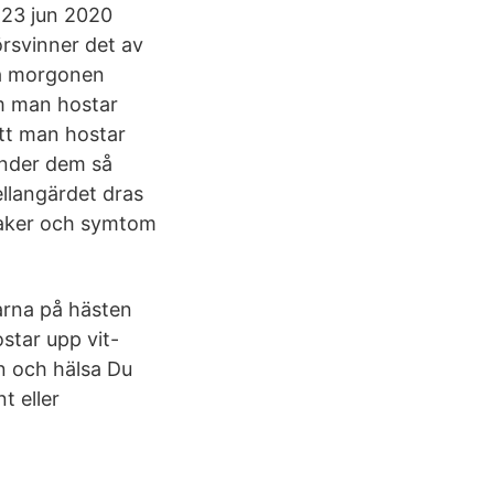
a 23 jun 2020
örsvinner det av
På morgonen
om man hostar
att man hostar
önder dem så
llangärdet dras
rsaker och symtom
arna på hästen
star upp vit-
in och hälsa Du
t eller