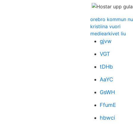
orebro kommun n
kristiina vuori
mediearkivet liu
gjvw
VGT
tDHb
AaYC
GsWH
FfumE
hbwci