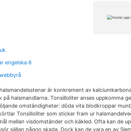
ruk
r engelska 6
 webbyrå
ler halsmandelsstenar är konkrement av kalciumkarbon
ck på halsmandlarna. Tonsilloliter anses uppkomma 
öljande omständigheter: döda vita blodkroppar munb
körtlar Tonsilloliter som sticker fram ur halsmandel
ål mellan visdomständer och käkled. Ofta kan de u
gör sällan någon skada. Dock kan de vara en av Sle