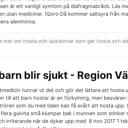
lsen är ett vanligt symtom på diafragmabråck. Läs m
en utan mediciner. IQoro Då kommer saltsyra från m
pens slemhinna.
sa mer om hosta och sjukdomar som ger hosta och sl
 barn blir sjukt - Region 
medicin tunnar ut det och gör det lättare att hosta 
n till att barn hostar är en förkylning, men besvären 
ftrören som du med tiden kan få svårt att hosta upp.
r flera gulvita små klumpar bak i munnen som stinker
h irriterande när de dyker upp med 8 nov 2017 1 tsk