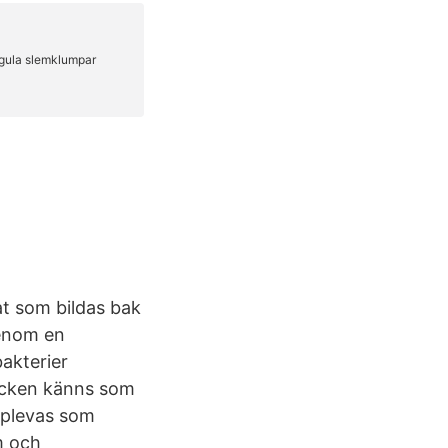
at som bildas bak
genom en
akterier
vecken känns som
pplevas som
m och