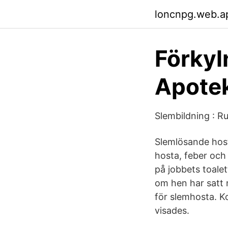
loncnpg.web.a
Förkyl
Apote
Slembildning : R
Slemlösande host
hosta, feber och
på jobbets toalet
om hen har satt 
för slemhosta. Ko
visades.