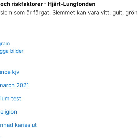
och riskfaktorer - Hjärt-Lungfonden
slem som är färgat. Slemmet kan vara vitt, gult, grönt
gram
gga bilder
nce kjv
 march 2021
ium test
eligion
nnad karies ut