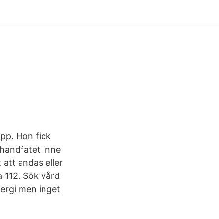
upp. Hon fick
 handfatet inne
 att andas eller
a 112. Sök vård
lergi men inget