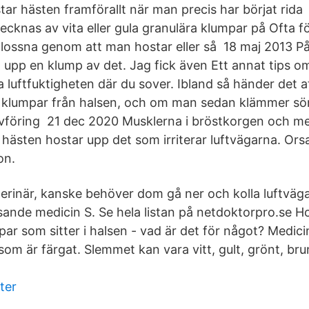
star hästen framförallt när man precis har börjat rid
tecknas av vita eller gula granulära klumpar på Ofta f
an lossna genom att man hostar eller så 18 maj 2013 
st upp en klump av det. Jag fick även Ett annat tips 
a luftfuktigheten där du sover. Ibland så händer det 
a klumpar från halsen, och om man sedan klämmer s
 Avföring 21 dec 2020 Musklerna i bröstkorgen och me
h hästen hostar upp det som irriterar luftvägarna. O
on.
erinär, kanske behöver dom gå ner och kolla luftväg
sande medicin S. Se hela listan på netdoktorpro.se Ho
par som sitter i halsen - vad är det för något? Medic
om är färgat. Slemmet kan vara vitt, gult, grönt, brun
ter