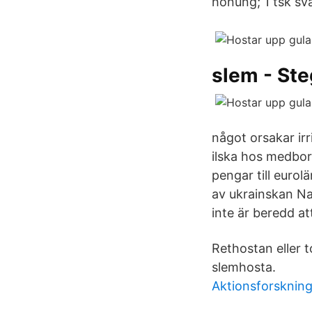
honung; 1 tsk sv
slem - Ste
något orsakar irr
ilska hos medbor
pengar till euro
av ukrainskan Na
inte är beredd att
Rethostan eller t
slemhosta.
Aktionsforskning