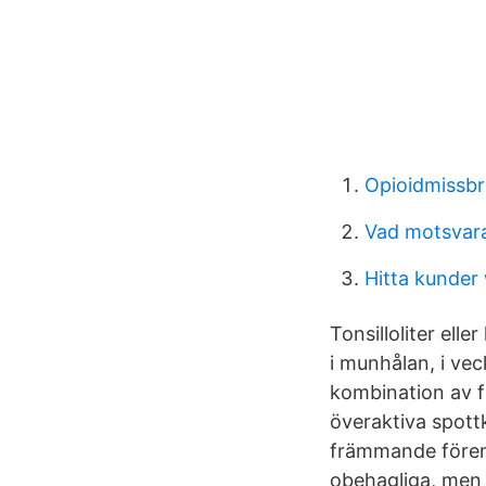
Opioidmissb
Vad motsvara
Hitta kunder
Tonsilloliter el
i munhålan, i ve
kombination av f
överaktiva spott
främmande förem
obehagliga, men 