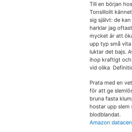
Till en början ho
Tonsillolit känne
sig självt: de k
harklar jag ofta
mycket är att ök
upp typ små vit
luktar det bajs.
ihop kraftigt oc
vid olika Definiti
Prata med en vet
för att ge slemlö
bruna fasta klum
hostar upp slem s
blodblandat.
Amazon datacen