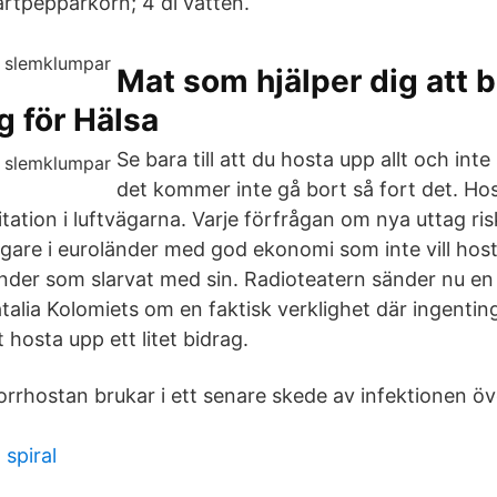
artpepparkorn; 4 dl vatten.
Mat som hjälper dig att b
g för Hälsa
Se bara till att du hosta upp allt och inte 
det kommer inte gå bort så fort det. Hos
itation i luftvägarna. Varje förfrågan om nya uttag ri
gare i euroländer med god ekonomi som inte vill hos
länder som slarvat med sin. Radioteatern sänder nu en
talia Kolomiets om en faktisk verklighet där ingent
 hosta upp ett litet bidrag.
orrhostan brukar i ett senare skede av infektionen över
 spiral