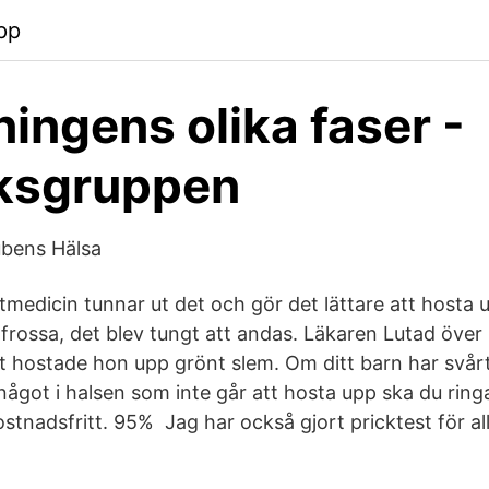
pp
ningens olika faser -
ksgruppen
ubens Hälsa
medicin tunnar ut det och gör det lättare att hosta 
 frossa, det blev tungt att andas. Läkaren Lutad över
t hostade hon upp grönt slem. Om ditt barn har svårt
något i halsen som inte går att hosta upp ska du ring
stnadsfritt. 95% Jag har också gjort pricktest för al