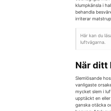
klumpkänsla i ha
behandla besvär
irriterar matstru
Här kan du lä
luftvägarna.
När ditt
Slemlösande host
vanligaste orsake
mycket slem i lu
upptäckt en elle
ganska otäcka oc