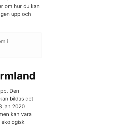
er om hur du kan
agen upp och
em i
Värmland
upp. Den
kan bildas det
 8 jan 2020
 men kan vara
 ekologisk