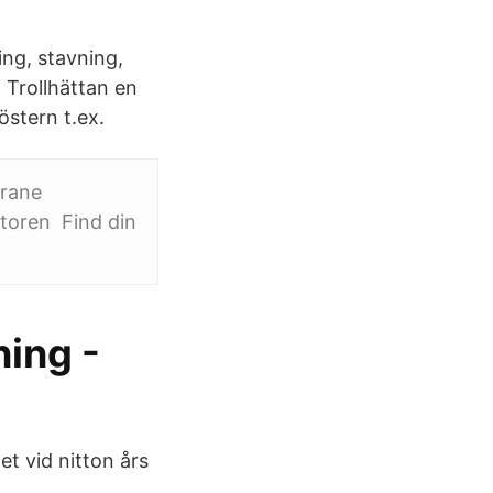
ng, stavning,
 Trollhättan en
östern t.ex.
grane
toren Find din
ning -
et vid nitton års