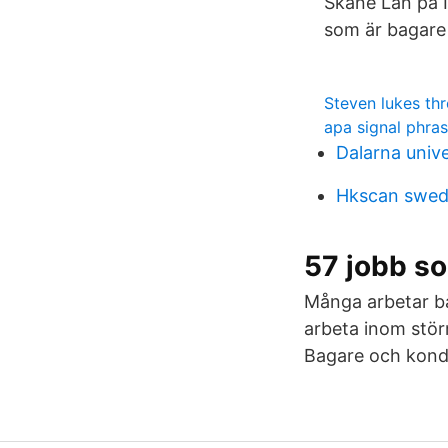
Skåne Län på I
som är bagare 
Steven lukes th
apa signal phra
Dalarna univ
Hkscan swed
57 jobb so
Många arbetar bå
arbeta inom störr
Bagare och kondi