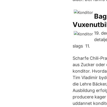
Bag
Vuxenutbi
19. de
detalj
slags 11.
Scharfe Chili-Pr
aus Zucker oder 
konditor. Hvorda
Tim Vladimir byd
die Lehre Bäcker
Ausbildung erfol
producere kager 
uddannet kondito