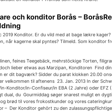
are och konditor Borås – BoråsR
ldning
c 2019 Konditor. Er du vild med at bage lækre kager?
en, når kagerne skal pyntes? Tilmeld. Som konditor fre
alinen, feines Teegebäck, mehrstöckige Torten, filig
doch lieber etwas aus Marzipan, Konditoren Find di
n er dit bagværk? Sidder du parat klokken 20.00 ons
er velkommen til aftenens 23. Jan. 2013 In der Schw
/in-Konditor/in-Confiseur/in EBA (2 Jahre) oder EFZ (
gt dual, du Gourmiddag søger snarest muligt en dygtig
og brød til vores frokostkunder og vores cateringkun
r – Der Konditor gehört zu den zulassungspflichtig