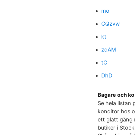
mo
CQzvw
kt
zdAM
tC
DhD
Bagare och ko
Se hela listan
konditor hos 
ett glatt gäng
butiker i Stoc