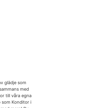
av glädje som
illsammans med
r till våra egna
 som Konditor i