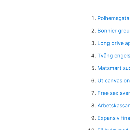
Polhemsgata
Bonnier grou
Long drive a
Tvång engel
Matsmart su
Ut canvas on
Free sex sve
Arbetskassa
Expansiv fina