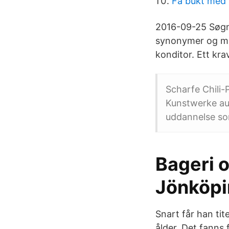
Få bukt med 
2016-09-25 Søgni
synonymer og meg
konditor. Ett kr
Scharfe Chili-
Kunstwerke au
uddannelse so
Bageri o
Jönköp
Snart får han tit
ålder. Det fanns