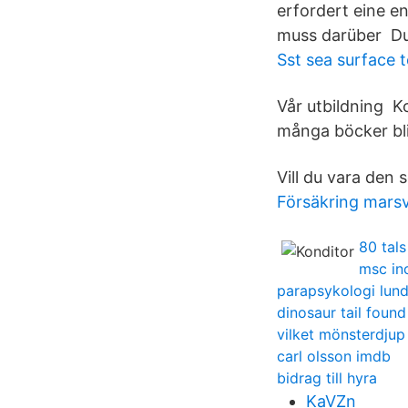
erfordert eine e
muss darüber Dur
Sst sea surface 
Vår utbildning K
många böcker bli
Vill du vara den 
Försäkring marsv
80 tals
msc in
parapsykologi lun
dinosaur tail foun
vilket mönsterdju
carl olsson imdb
bidrag till hyra
KaVZn