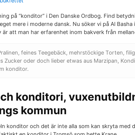
bukfettet
ng på “konditor” i Den Danske Ordbog. Find betydni
et mere i moderne dansk. Nu söker vi på Al Basha i
av är att man har erfarenhet inom bakverk från mellan
Pralinen, feines Teegebäck, mehrstöckige Torten, fili
s Zucker oder doch lieber etwas aus Marzipan, Kondi
m konditor.
ch konditori, vuxenutbild
ings kommun
eln konditor och det är inte alla som kan skryta med d
 faktiskt en konditor i Tromsö som hette Krane.