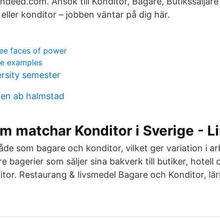
ndeed.com. Ansök till Konditor, Bagare, Butikssäljar
eller konditor – jobben väntar på dig här.
ree faces of power
se examples
ersity semester
en ab halmstad
m matchar Konditor i Sverige - L
de som bagare och konditor, vilket ger variation i ar
e bagerier som säljer sina bakverk till butiker, hotell
tor. Restaurang & livsmedel Bagare och Konditor, lärl