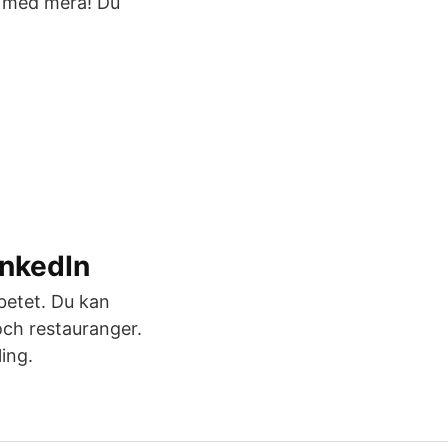
e med mera! Du
inkedIn
betet. Du kan
 och restauranger.
ing.