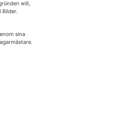
ründen will,
Bilder.
genom sina
bagarmästare.