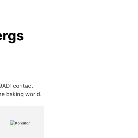
ergs
 9AD: contact
he baking world.