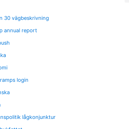
n 30 vägbeskrivning
p annual report
push
ska
omi
ramps login
nska
n
nspolitik lågkonjunktur