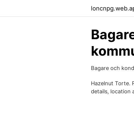
loncnpg.web.a
Bagare
komm
Bagare och kondi
Hazelnut Torte. 
details, location