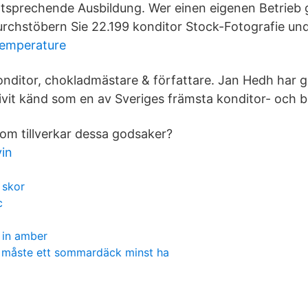
ntsprechende Ausbildung. Wer einen eigenen Betrieb g
chstöbern Sie 22.199 konditor Stock-Fotografie und 
temperature
onditor, chokladmästare & författare. Jan Hedh har 
vit känd som en av Sveriges främsta konditor- och 
som tillverkar dessa godsaker?
in
 skor
c
d
d in amber
p måste ett sommardäck minst ha