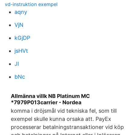
vd-instruktion exempel
aqny
VjN
kGjDP
jsHVt
JI
bNc
Allmänna villk NB Platinum MC
*7979P013carrier - Nordea
komma i dröjsmål vid tekniska fel, som till
exempel skulle kunna orsaka att. PayEx
processerar betalningstransaktioner vid köp