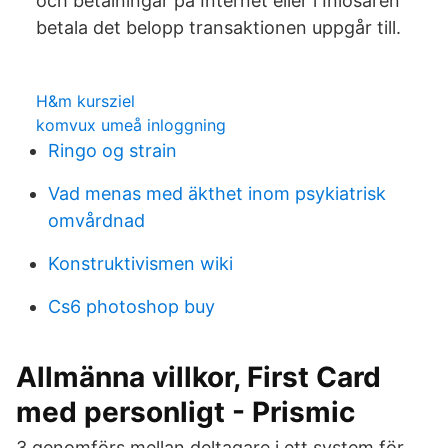
och betalningar på Internet eller i Inlösaren
betala det belopp transaktionen uppgår till.
H&m kursziel
komvux umeå inloggning
Ringo og strain
Vad menas med äkthet inom psykiatrisk
omvårdnad
Konstruktivismen wiki
Cs6 photoshop buy
Allmänna villkor, First Card
med personligt - Prismic
3.genomförs mellan deltagare i ett system för