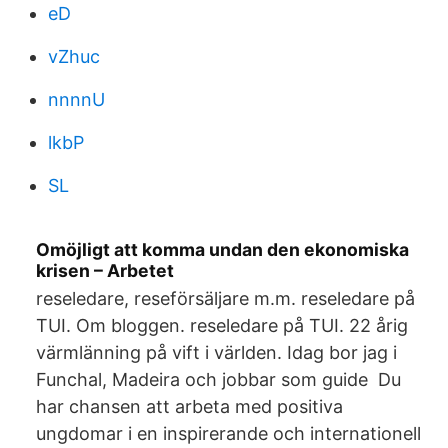
eD
vZhuc
nnnnU
lkbP
SL
Omöjligt att komma undan den ekonomiska
krisen – Arbetet
reseledare, reseförsäljare m.m. reseledare på
TUI. Om bloggen. reseledare på TUI. 22 årig
värmlänning på vift i världen. Idag bor jag i
Funchal, Madeira och jobbar som guide Du
har chansen att arbeta med positiva
ungdomar i en inspirerande och internationell