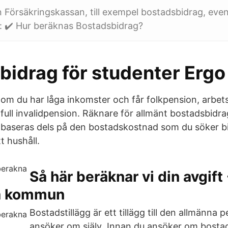
n Försäkringskassan, till exempel bostadsbidrag, ev
: ✔️ Hur beräknas Bostadsbidrag?
bidrag för studenter Ergo
 om du har låga inkomster och får folkpension, arbet
 full invalidpension. Räknare för allmänt bostadsbidra
baseras dels på den bostadskostnad som du söker bid
t hushåll.
Så här beräknar vi din avgift 
a kommun
Bostadstillägg är ett tillägg till den allmänna
ansöker om själv Innan du ansöker om bostads