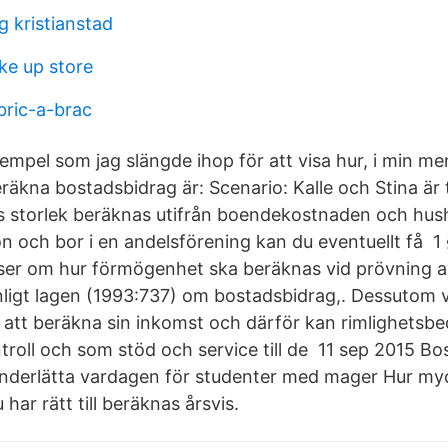
g kristianstad
e up store
bric-a-brac
exempel som jag slängde ihop för att visa hur, i min men
eräkna bostadsbidrag är: Scenario: Kalle och Stina är
 storlek beräknas utifrån boendekostnaden och hush
n och bor i en andelsförening kan du eventuellt få 1 
er om hur förmögenhet ska beräknas vid prövning av rä
ligt lagen (1993:737) om bostadsbidrag,. Dessutom v
 att beräkna sin inkomst och därför kan rimlighets
roll och som stöd och service till de 11 sep 2015 Bo
nderlätta vardagen för studenter med mager Hur my
har rätt till beräknas årsvis.