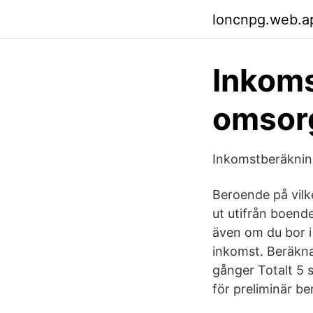
loncnpg.web.a
Inkoms
omsorg
Inkomstberäkning
Beroende på vilke
ut utifrån boend
även om du bor i 
inkomst. Beräkna
gånger Totalt 5 
för preliminär be