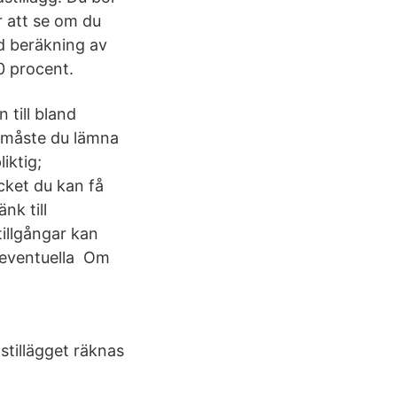
 att se om du
id beräkning av
0 procent.
 till bland
e måste du lämna
iktig;
cket du kan få
nk till
illgångar kan
, eventuella Om
stillägget räknas