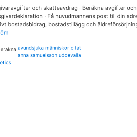
ivaravgifter och skatteavdrag · Beräkna avgifter och 
givardeklaration · Få huvudmannens post till din adre
ivt bostadsbidrag, bostadstillägg och äldreförsörjnin
tröm
avundsjuka människor citat
anna samuelsson uddevalla
etics