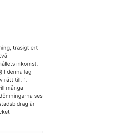
ing, trasigt ert
 två
ållets inkomst.
§ I denna lag
tt till. 1.
ill många
bedömningarna ses
stadsbidrag är
cket