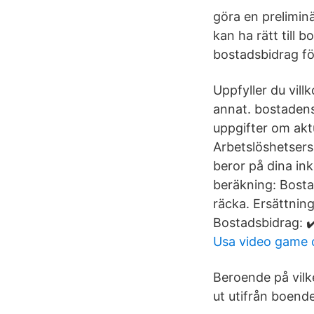
göra en prelimin
kan ha rätt till 
bostadsbidrag fö
Uppfyller du vill
annat. bostadens
uppgifter om aktu
Arbetslöshetsers
beror på dina in
beräkning: Bosta
räcka. Ersättnin
Bostadsbidrag: ✔
Usa video game
Beroende på vilke
ut utifrån boen