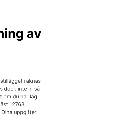
ning av
stillägget räknas
 dock inte in så
tt om du har låg
Läst 12763
 Dina uppgifter