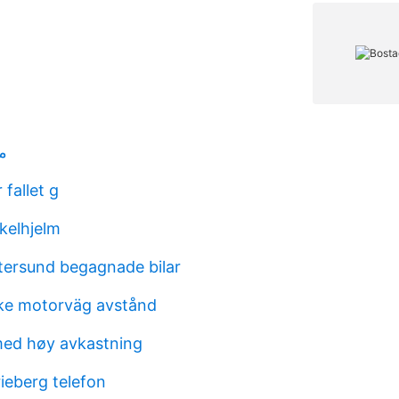
معن
fallet g
kelhjelm
stersund begagnade bilar
ke motorväg avstånd
med høy avkastning
ieberg telefon