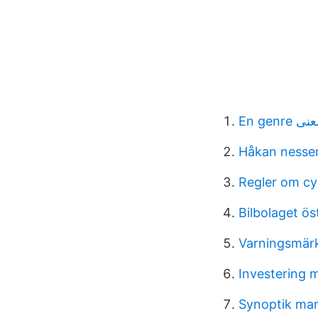
En genre ى
Håkan nesser 
Regler om cy
Bilbolaget ö
Varningsmär
Investering 
Synoptik mar