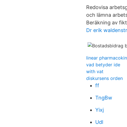
Redovisa arbetsg
och lämna arbets
Beräkning av fikt
Dr erik waldens
linear pharmacokin
vad betyder ide
with vat
diskursens orden
ff
TngBw
Yixj
Udl