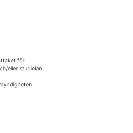
sttaket för
h/eller studielån
smyndigheten