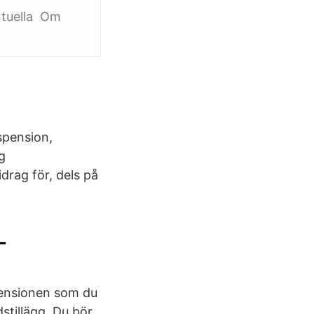
entuella Om
spension,
g
rag för, dels på
-
 pensionen som du
tillägg. Du bör