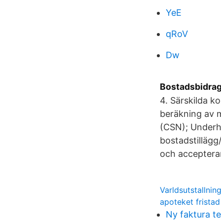
YeE
qRoV
Dw
Bostadsbidrag
4. Särskilda k
beräkning av m
(CSN); Underh
bostadstilläg
och accepterar
Varldsutstallnin
apoteket fristad
Ny faktura te