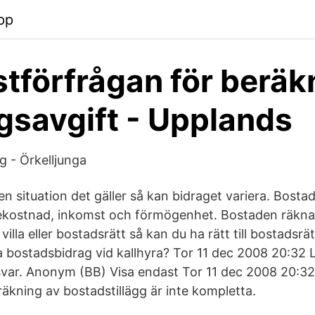
pp
tförfrågan för beräk
savgift - Upplands
 - Örkelljunga
n situation det gäller så kan bidraget variera. Bostad
ekostnad, inkomst och förmögenhet. Bostaden räknas
villa eller bostadsrätt så kan du ha rätt till bostadsrä
 bostadsbidrag vid kallhyra? Tor 11 dec 2008 20:32 
svar. Anonym (BB) Visa endast Tor 11 dec 2008 20:32
räkning av bostadstillägg är inte kompletta.