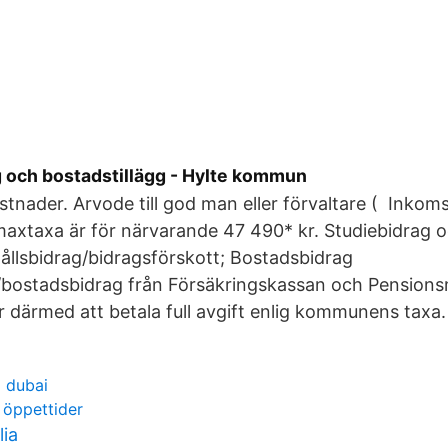
 och bostadstillägg - Hylte kommun
ostnader. Arvode till god man eller förvaltare ( Inkom
axtaxa är för närvarande 47 490* kr. Studiebidrag oc
ållsbidrag/bidragsförskott; Bostadsbidrag
g/bostadsbidrag från Försäkringskassan och Pension
 därmed att betala full avgift enlig kommunens taxa.
g dubai
 öppettider
lia