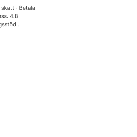
skatt · Betala
ss. 4.8
gsstöd .