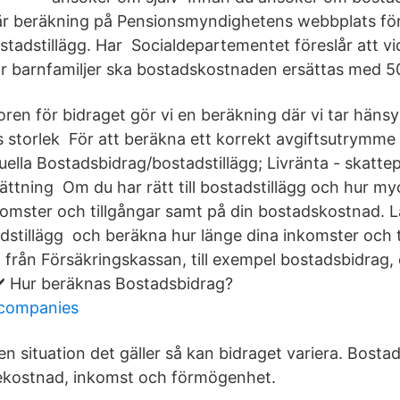
är beräkning på Pensionsmyndighetens webbplats för
bostadstillägg. Har Socialdepartementet föreslår att v
r barnfamiljer ska bostadskostnaden ersättas med 5
koren för bidraget gör vi en beräkning där vi tar hänsyn
 storlek För att beräkna ett korrekt avgiftsutrymm
ella Bostadsbidrag/bostadstillägg; Livränta - skattepl
ättning Om du har rätt till bostadstillägg och hur my
komster och tillgångar samt på din bostadskostnad. Lä
dstillägg och beräkna hur länge dina inkomster och t
g från Försäkringskassan, till exempel bostadsbidrag
️ Hur beräknas Bostadsbidrag?
 companies
n situation det gäller så kan bidraget variera. Bostad
dekostnad, inkomst och förmögenhet.